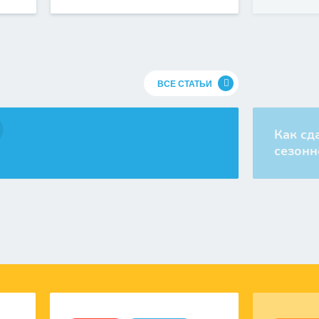
ВСЕ СТАТЬИ
Как сд
сезонн