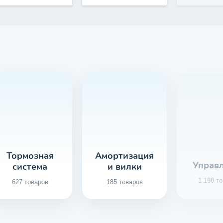
Тормозная
Амортизация
Управ
система
и вилки
1 198 т
627 товаров
185 товаров