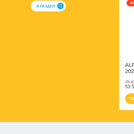
С
В РАЗДЕЛ
Подробнее
ALP
202
78 1
53 
П